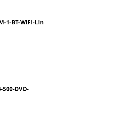
M-1-BT-WiFi-Lin
4-500-DVD-