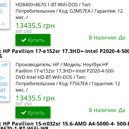
HD8400+8670-1-BT-WiFi-DOS / Тип:
Потребительские / Код: G3M57EA / Гарантия: 12
мес. /
13435.5 грн
507 USD
В Наличии: Да
Купить
 HP Pavilion 17-e152sr 17.3HD+-Intel P2020-4-50
S
Производитель: HP / Модель: Ноутбук HP
Pavilion 17-e152sr 17.3HD+-Intel P2020-4-500-
DVD-Intel HD-BT-WiFi-DOS / Тип:
Потребительские / Код: F7S67EA / Гарантия: 12
мес. /
13435.5 грн
507 USD
В Наличии: Да
Купить
 HP Pavilion 15-n032sr 15.6-AMD A4-5000-4- 500
670-1-BT-WiFi-W8