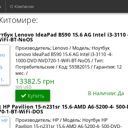
ы
О Компании
 Житомире:
тбук Lenovo IdeaPad B590 15.6 AG Intel i3-3110 
iFi-BT-NoOS
Производитель: Lenovo / Модель: Ноутбук
Lenovo IdeaPad B590 15.6 AG Intel i3-3110 -4-
1000-DVD-NVD720-1-WiFi-BT-NoOS / Тип:
Потребительские / Код: 59382015 / Гарантия: 12
мес. /
13382.5 грн
505 USD
В Наличии: Да
Купить
 HP Pavilion 15-n231sr 15.6-AMD A6-5200-4- 500
0-1-BT-WiFi-DOS
Производитель: HP / Модель: Ноутбук HP
Pavilion 15-n231sr 15.6-AMD A6-5200-4- 500-DVD-