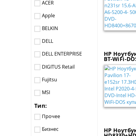
ACER
Apple
BELKIN
DELL
HP Ноутбук
DELL ENTERPRISE
BT-WiFi-DO
DIGITUS Retail
Fujitsu
MSI
Тип:
Прочее
Бизнес
HP Ноутбук
HD8330+HD8