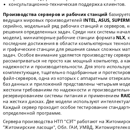
консультационно-техническая поддержка клиентов.
Производства серверов и рабочих станций
базирует
ведущих мировых производителей
INTEL, ASUS, SUPER
серийно, модельный ряд рабочих станций и серверов,
решения определенных задач. Среди них системы началь
модели), миниатюрные рабочие станции формата
NLX
, 
последние достижения в области компьютерных технол
и графические станции для решения самых сложных мат
задач. Особое внимание уделяется производству сервер
рассматриваться не просто как мощный компьютер, а ка
надежности и производительности. Для этого использу
комплектующие, тщательно подобранные и протестиров
файл-серверов, одна из которых с аппаратным отзеркал
баз данных и приложений представлены четырьмя моде
жестким требованиям по надежности и производительно
резервированием системы питания и применением
RAI
на жестких дисках. Две модели используют интеллектуа
Каждый сервер проходит особое тестирование стандар
определенной программе.
Сервера производства НТП "СЭТ" работают на Житомирск
"Житомирские ласощи", Обл. ГАИ, УМВД, Житомиртелеко