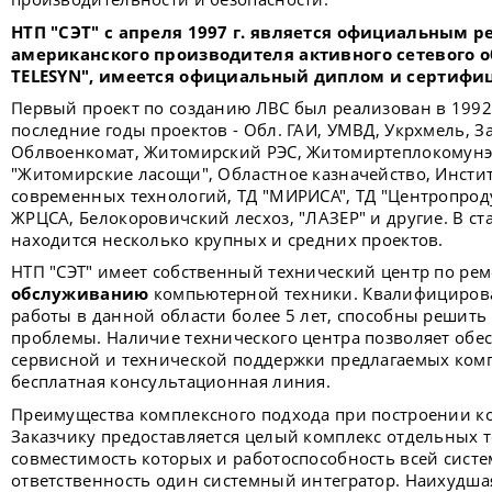
НТП "СЭТ" с апреля 1997 г. является официальным р
американского производителя активного сетевого 
TELESYN", имеется официальный диплом и сертифи
Первый проект по созданию ЛВС был реализован в 1992
последние годы проектов - Обл. ГАИ, УМВД, Укрхмель, 
Облвоенкомат, Житомирский РЭС, Житомиртеплокомунэн
"Житомирские ласощи", Областное казначейство, Инсти
современных технологий, ТД "МИРИСА", ТД "Центропроду
ЖРЦСА, Белокоровичский лесхоз, "ЛАЗЕР" и другие. В с
находится несколько крупных и средних проектов.
НТП "СЭТ" имеет собственный технический центр по ре
обслуживанию
компьютерной техники. Квалифициров
работы в данной области более 5 лет, способны решить
проблемы. Наличие технического центра позволяет обе
сервисной и технической поддержки предлагаемых ком
бесплатная консультационная линия.
Преимущества комплексного подхода при построении к
Заказчику предоставляется целый комплекс отдельных 
совместимость которых и работоспособность всей систе
ответственность один системный интегратор. Наихудшая