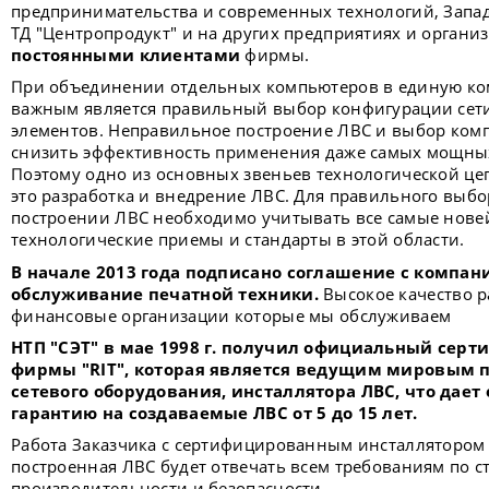
предпринимательства и современных технологий, Запад
ТД "Центропродукт" и на других предприятиях и органи
постоянными клиентами
фирмы.
При объединении отдельных компьютеров в единую ко
важным является правильный выбор конфигурации сети
элементов. Неправильное построение ЛВС и выбор ком
снизить эффективность применения даже самых мощных
Поэтому одно из основных звеньев технологической цеп
это разработка и внедрение ЛВС. Для правильного выб
построении ЛВС необходимо учитывать все самые нове
технологические приемы и стандарты в этой области.
В начале 2013 года подписано соглашение с компан
обслуживание печатной техники.
Высокое качество р
финансовые организации которые мы обслуживаем
НТП "СЭТ" в мае 1998 г. получил официальный сер
фирмы "RIT", которая является ведущим мировым 
сетевого оборудования, инсталлятора ЛВС, что дает
гарантию на создаваемые ЛВС от 5 до 15 лет.
Работа Заказчика с сертифицированным инсталлятором 
построенная ЛВС будет отвечать всем требованиям по с
производительности и безопасности.